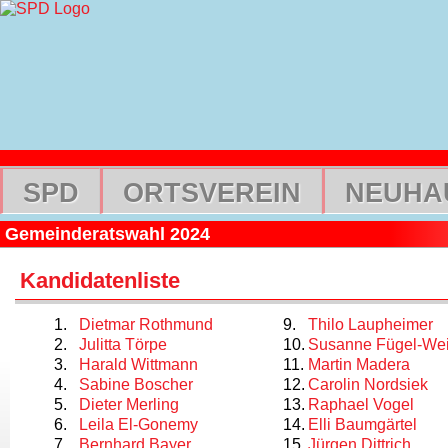
SPD
ORTSVEREIN
NEUHA
Gemeinderatswahl 2024
Kandidatenliste
Dietmar Rothmund
Thilo Laupheimer
Julitta Törpe
Susanne Fügel-We
Harald Wittmann
Martin Madera
Sabine Boscher
Carolin Nordsiek
Dieter Merling
Raphael Vogel
Leila El-Gonemy
Elli Baumgärtel
Bernhard Bayer
Jürgen Dittrich